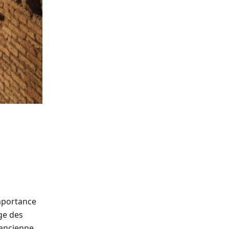
importance
age des
’ancienne