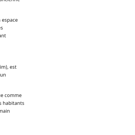
n espace
es
ant
im), est
 un
nçue comme
s habitants
omain