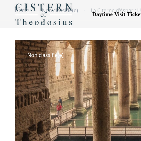
Home
Non classifié(e)
La Citerne d’Aspar : 
Daytime Visit Ticke
Non classifié(e)