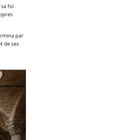
sa foi
ropres
ermina par
t de ses