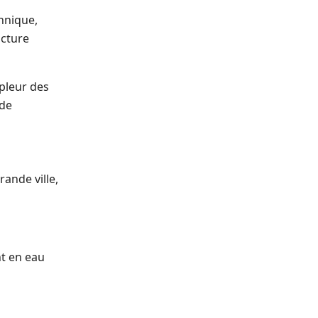
chnique,
ucture
pleur des
 de
ande ville,
nt en eau