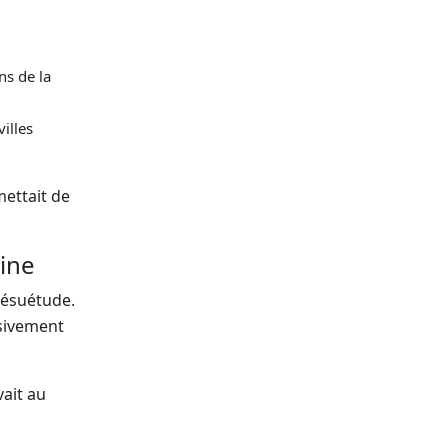
ns de la
illes
mettait de
tine
désuétude.
ssivement
vait au