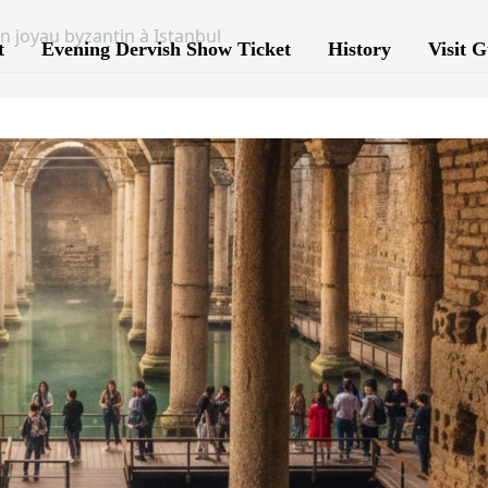
Un joyau byzantin à Istanbul
t
Evening Dervish Show Ticket
History
Visit G