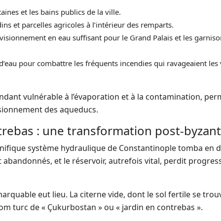
ines et les bains publics de la ville.
s et parcelles agricoles à l’intérieur des remparts.
visionnement en eau suffisant pour le Grand Palais et les garniso
d’eau pour combattre les fréquents incendies qui ravageaient les v
rendant vulnérable à l’évaporation et à la contamination, per
ovisionnement des aqueducs.
ntrebas : une transformation post-byzan
magnifique système hydraulique de Constantinople tomba en 
 abandonnés, et le réservoir, autrefois vital, perdit progre
uable eut lieu. La citerne vide, dont le sol fertile se trou
 nom turc de « Çukurbostan » ou « jardin en contrebas ».