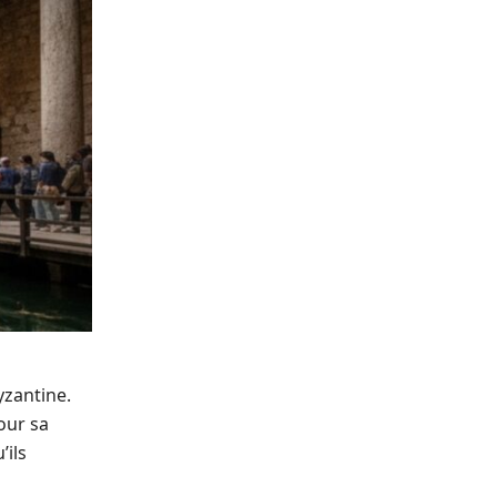
yzantine.
pour sa
’ils