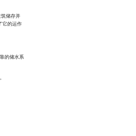
建筑储存并
了它的运作
靠的储水系
。