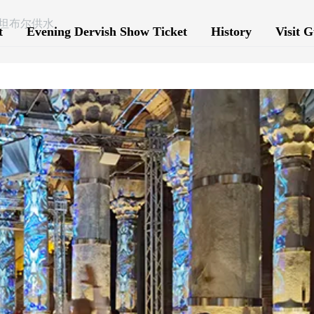
坦布尔供水
t
Evening Dervish Show Ticket
History
Visit G