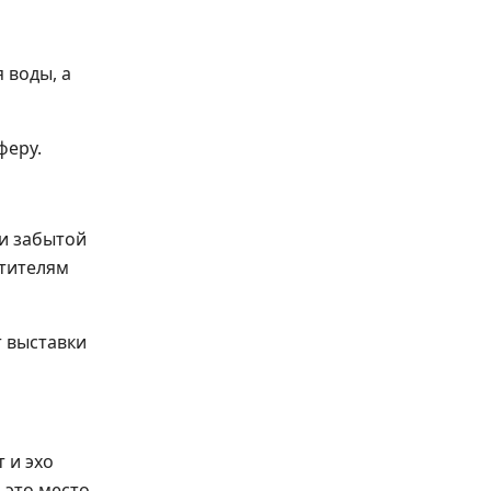
 воды, а
феру.
 и забытой
етителям
т выставки
 и эхо
 это место