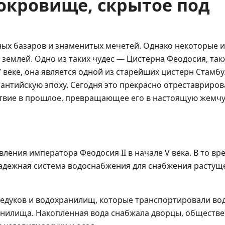
окровище, скрытое под
ых базаров и знаменитых мечетей. Однако некоторые и
землей. Одно из таких чудес — Цистерна Феодосия, так
 веке, она является одной из старейших цистерн Стамбу
антийскую эпоху. Сегодня это прекрасно отреставриро
твие в прошлое, превращающее его в настоящую жемчу
ления императора Феодосия II в начале V века. В то вр
адежная система водоснабжения для снабжения растущ
ведуков и водохранилищ, которые транспортировали вод
анилища. Накопленная вода снабжала дворцы, обществ