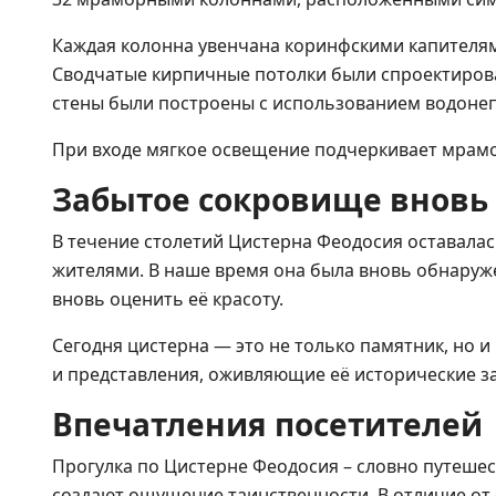
Каждая колонна увенчана коринфскими капителя
Сводчатые кирпичные потолки были спроектирова
стены были построены с использованием водоне
При входе мягкое освещение подчеркивает мрамор
Забытое сокровище вновь
В течение столетий Цистерна Феодосия оставала
жителями. В наше время она была вновь обнаруж
вновь оценить её красоту.
Сегодня цистерна — это не только памятник, но и
и представления, оживляющие её исторические з
Впечатления посетителей
Прогулка по Цистерне Феодосия – словно путешес
создают ощущение таинственности. В отличие от 