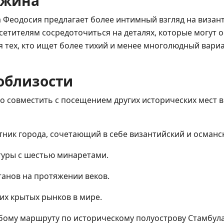
ужина
а Феодосия предлагает более интимный взгляд на визан
етителям сосредоточиться на деталях, которые могут о
тех, кто ищет более тихий и менее многолюдный вариа
облизости
совместить с посещением других исторических мест в
ник города, сочетающий в себе византийский и османск
туры с шестью минаретами.
танов на протяжении веков.
их крытых рынков в мире.
бому маршруту по историческому полуострову Стамбула