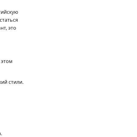
тийскую
статься
нт, это
 этом
ий стили.
.