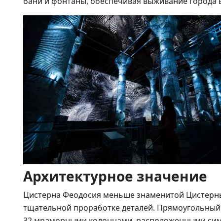
бани и фонтаны, обеспечивая выживание города в 
Архитектурное значение
Цистерна Феодосия меньше знаменитой Цистерны 
тщательной проработке деталей. Прямоугольный 
32 мраморными колоннами, расположенными си