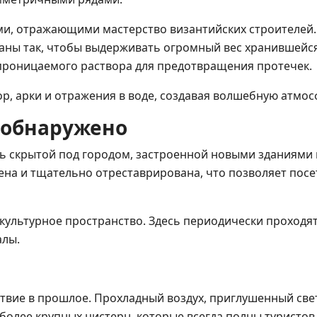
ми, отражающими мастерство византийских строителей.
ны так, чтобы выдерживать огромный вес хранившейся
проницаемого раствора для предотвращения протечек.
, арки и отражения в воде, создавая волшебную атмос
 обнаружено
сь скрытой под городом, застроенной новыми зданиями
ена и тщательно отреставрирована, что позволяет пос
 культурное пространство. Здесь периодически проходя
алы.
твие в прошлое. Прохладный воздух, приглушенный свет
более крупных цистерн, которые всегда полны туристов,