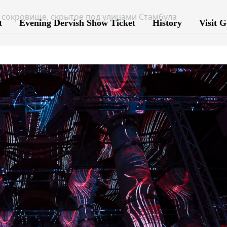
 сокровище, скрытое под улицами Стамбула
t
Evening Dervish Show Ticket
History
Visit G