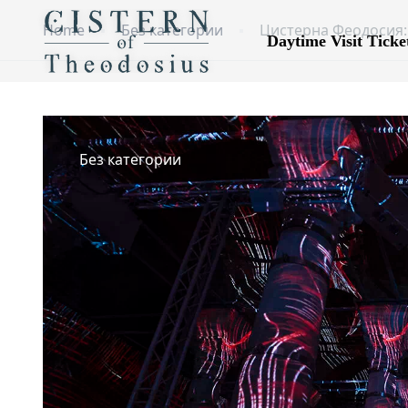
Home
Без категории
Цистерна Феодосия:
Daytime Visit Ticke
Без категории