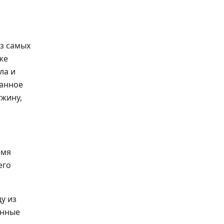
з самых
же
ла и
ванное
жину,
емя
его
у из
енные