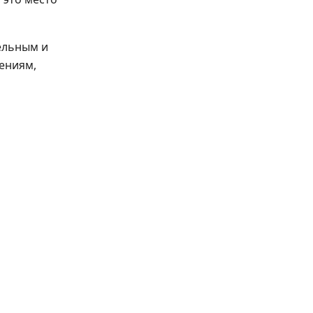
ельным и
ениям,