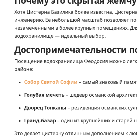
Почему это скрытая жемч
Хотя Цистерна Базилика более известна, Цистерн
инженерию. Её небольшой масштаб позволяет пос
незамеченными в более крупных помещениях. Для 
водохранилище — идеальный выбор.
Достопримечательности п
Посещение водохранилища Феодосия можно легко 
районе:
Собор Святой Софии
– самый знаковый памят
Голубая мечеть
– шедевр османской архитек
Дворец Топкапы
– резиденция османских сул
Гранд-базар
– один из крупнейших и старейш
Это делает цистерну отличным дополнением к лю