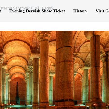
isterna Şerefiye? ¿Cuál elegir?
t
Evening Dervish Show Ticket
History
Visit G