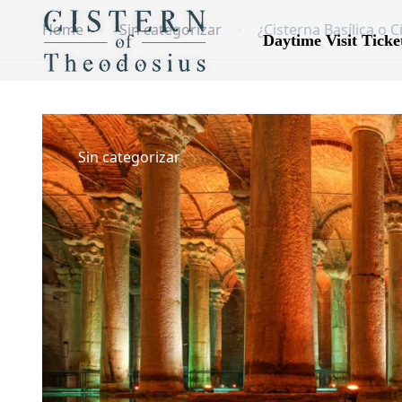
Home
Sin categorizar
¿Cisterna Basílica o C
Daytime Visit Ticke
Sin categorizar